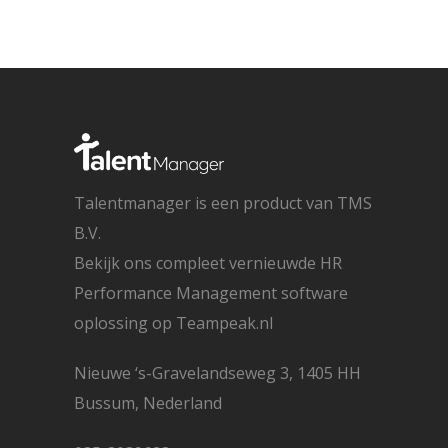
Talentmanager is een product van TMS
B.V.
Bekijk ons compleet vernieuwde HR
Performance Management software
oplossing op
Teampeak.nl
Nieuwe ‘s-Gravelandseweg 3, 1405 HH
Bussum, Nederland