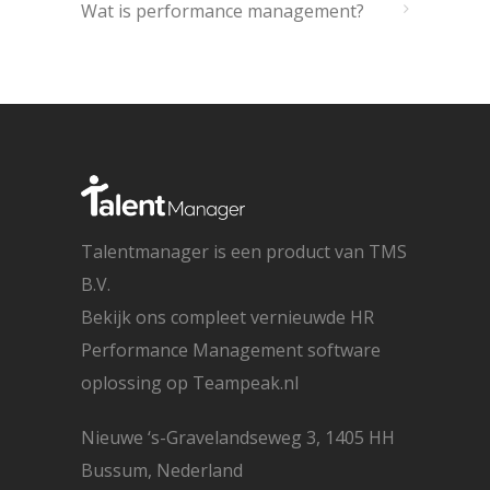
Wat is performance management?
Talentmanager is een product van TMS
B.V.
Bekijk ons compleet vernieuwde HR
Performance Management software
oplossing op
Teampeak.nl
Nieuwe ‘s-Gravelandseweg 3, 1405 HH
Bussum, Nederland