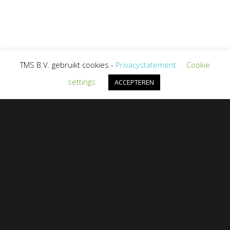
TMS B.V. gebruikt cookies -
Privacystatement
Cookie
settings
ACCEPTEREN
Talentmanager is een product van TMS
B.V.
Bekijk ons compleet vernieuwde HR
Performance Management software
oplossing op
Teampeak.nl